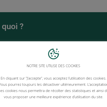
 quoi ?
ndre à vous servir des machines, à fabriquer et
articiper à des ateliers collectifs créatifs.
NOTRE SITE UTILISE DES COOKIES
la fabrication de produit finis, l’animation d’ateliers
 sur des machines ou encore du teambuilding.
En cliquant sur ”J’accepte”, vous acceptez l’utilisation des cookies.
Vous pourrez toujours les désactiver ultérieurement. L’acceptatio
intelligence collective
consultante en
. Elle peut
es cookies nous permettra de récolter des statistiques et ainsi 
re du consulting dans votre structure pour vous
vous proposer une meilleure expérience d’utilisation du site.
evoir et animer un atelier pour vous aider sur un