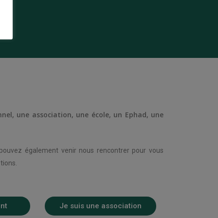
nnel, une association, une école, un Ephad, une
s pouvez également venir nous rencontrer pour vous
tions.
ant
Je suis une association