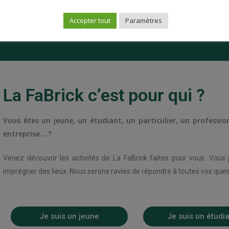
Accepter tout
Paramètres
La FaBrick c’est pour qui ?
Vous êtes un jeune, un étudiant, un particulier, un professio
entreprise… ?
Venez découvrir les activités de La FaBrick faites pour vous. Vou
imprégner des lieux. Nous serons ravies de répondre à toutes vos ques
Je suis un jeune
Je suis un étudi